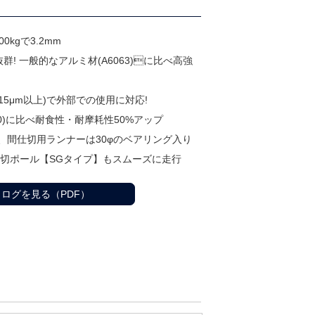
kgで3.2mm
抜群! 一般的なアルミ材(A6063)に比べ高強
15μm以上)で外部での使用に対応!
0)に比べ耐食性・耐摩耗性50%アップ
意、間仕切用ランナーは30φのベアリング入り
切ポール【SGタイプ】もスムーズに走行
カタログを見る（PDF）