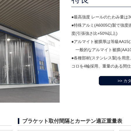
●最高強度 レールのたわみ量は300
●特殊アルミ(A6005C)製で強度
度(引張強さ比+50%以上)
●アルマイト被膜厚は等級AA15(
一般的なアルマイト被膜(AA1
●各種部材(ステンレス製)を用
コロを4輪採用、重量のある間仕
>> 
ブラケット取付間隔とカーテン適正重量表