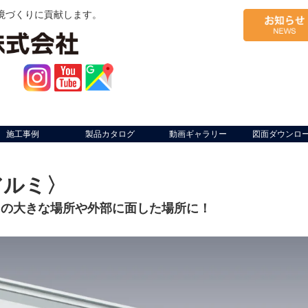
境づくりに貢献します。
施工事例
製品カタログ
動画ギャラリー
図面ダウンロ
アルミ〉
口の大きな場所や外部に面した場所に！