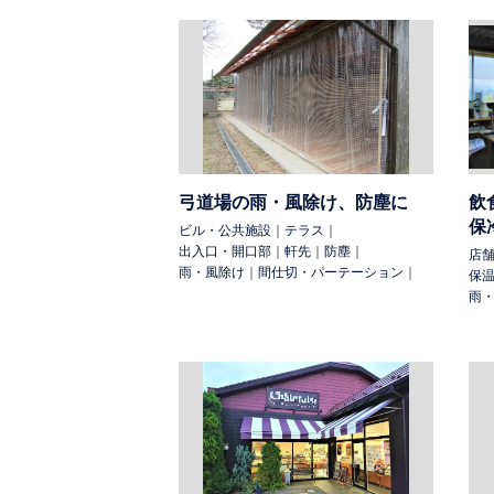
弓道場の雨・風除け、防塵に
飲
保
ビル・公共施設
｜
テラス
｜
出入口・開口部
｜
軒先
｜
防塵
｜
店
雨・風除け
｜
間仕切・パーテーション
｜
保
雨