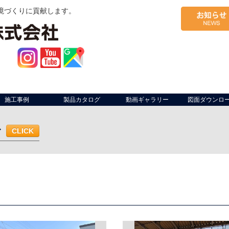
境づくりに貢献します。
施工事例
製品カタログ
動画ギャラリー
図面ダウンロ
む
CLICK
ム・作業ライン
軒先
工場開口部
作業場間仕切り
出荷場（荷捌
面サイン
軒先
什器
店内座席仕切り
複合施設区画
防煙垂壁
ベランダ
共用部・施設
駐車場・駐輪場
幼稚園
病院
仮設足場