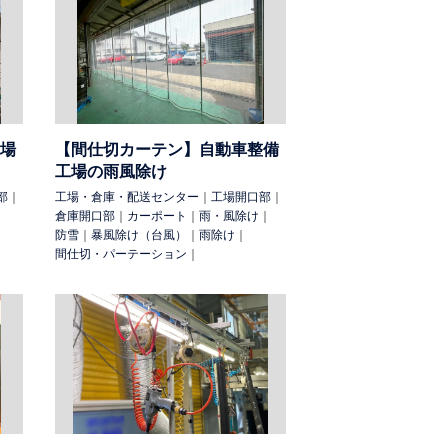
目隠し
防煙（分煙）
防鳥
防鳥・猫除
場
【間仕切カーテン】自動車整備
パーテーション
サイン
溶接光除け
暴風
工場の雨風除け
（地震対策）
防煙垂壁
部
｜
工場・倉庫・配送センター
｜
工場開口部
｜
倉庫開口部
｜
カーポート
｜
雨・風除け
｜
防雪
｜
暴風除け（台風）
｜
雨除け
｜
間仕切・パーテーション
｜