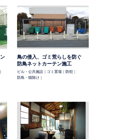
ン
鳥の侵入、ゴミ荒らしを防ぐ
防鳥ネットカーテン施工
｜
ビル・公共施設
｜
ゴミ置場
｜
防犯
｜
防鳥・猫除け
｜