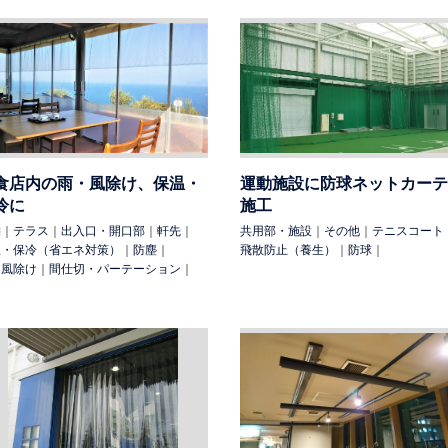
食店内の雨・風除け、保温・
運動施設に防球ネットカーテ
冷に
施工
舗
｜
テラス
｜
出入口・開口部
｜
軒先
｜
共用部・施設
｜
その他
｜
テニスコート
温・保冷（省エネ対策）
｜
防塵
｜
飛散防止（養生）
｜
防球
｜
・風除け
｜
間仕切・パーテーション
｜