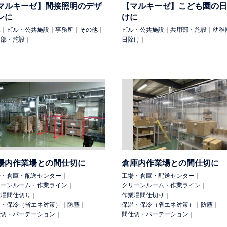
マルキーゼ】間接照明のデザ
【マルキーゼ】こども園の日
ンに
けに
宅
｜
ビル・公共施設
｜
事務所
｜
その他
｜
ビル・公共施設
｜
共用部・施設
｜
幼稚
用部・施設
｜
日除け
｜
場内作業場との間仕切に
倉庫内作業場との間仕切に
場・倉庫・配送センター
｜
工場・倉庫・配送センター
｜
リーンルーム・作業ライン
｜
クリーンルーム・作業ライン
｜
業場間仕切り
｜
作業場間仕切り
｜
温・保冷（省エネ対策）
｜
防塵
｜
保温・保冷（省エネ対策）
｜
防塵
｜
仕切・パーテーション
｜
間仕切・パーテーション
｜