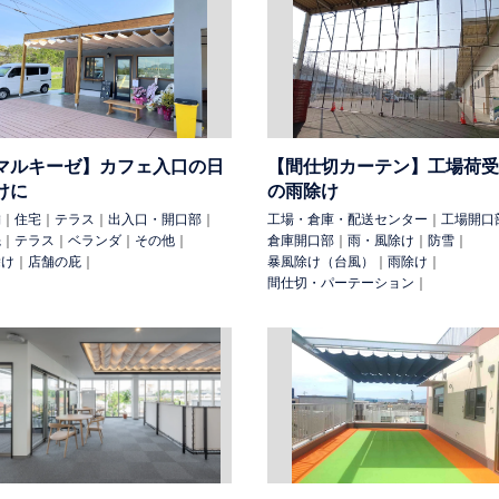
その他
農業ハウス
養殖場
船舶
外部設備
手摺
テニスコート
雨・風除け
雨除け
防塵
防塵（花粉）
防虫
防雪
日除け
マルキーゼ】カフェ入口の日
【間仕切カーテン】工場荷受
吊下げ
工具吊（マテハン）
配線
可動パーテーション
間仕切・
けに
の雨除け
シートシャッター
落葉除け
仮設足場出入口
可動式照明
落下
舗
｜
住宅
｜
テラス
｜
出入口・開口部
｜
工場・倉庫・配送センター
｜
工場開口
先
｜
テラス
｜
ベランダ
｜
その他
｜
倉庫開口部
｜
雨・風除け
｜
防雪
｜
除け
｜
店舗の庇
｜
暴風除け（台風）
｜
雨除け
｜
間仕切・パーテーション
｜