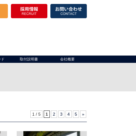
ード
取付説明書
会社概要
き場）
出入口
製品棚
倉庫開口部
保冷
1 / 5
1
2
3
4
5
»
その他
仮設テント・パイプテント
その他