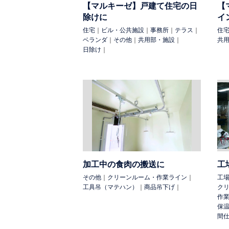
【マルキーゼ】戸建て住宅の日
【
除けに
イ
住宅
｜
ビル・公共施設
｜
事務所
｜
テラス
｜
住
ベランダ
｜
その他
｜
共用部・施設
｜
共
日除け
｜
加工中の食肉の搬送に
工
その他
｜
クリーンルーム・作業ライン
｜
工
工具吊（マテハン）
｜
商品吊下げ
｜
ク
作
保
間