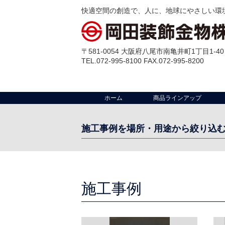
快適空間の創造で、人に、地球にやさしい環
〒581-0054 大阪府八尾市南亀井町1丁目1-40
TEL.072-995-8100 FAX.072-995-8200
ホーム
商品ラインアップ
施工事例を場所・用途から絞り込
場 所:
工場・倉庫・配送センター
クリーンルー
室
事務所
その他
施工事例
店舗
テラス
出入口・開口部
外部壁
ビル・公共施設
ゴミ置場
マンション