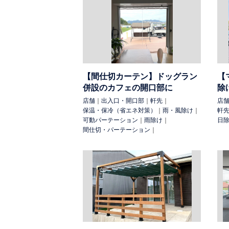
住宅
カーポート
テラス
ベランダ
その他
太陽光
トラック
水耕栽培
用 途:
保温・保冷（省エネ対策）
断熱（冷蔵）
【間仕切カーテン】ドッグラン
【
け
防球
防犯
飛散防止（養生）
商品
併設のカフェの開口部に
除
除け（台風）
室外設備の保護
店舗の庇
店舗
｜
出入口・開口部
｜
軒先
｜
店
保温・保冷（省エネ対策）
｜
雨・風除け
｜
軒
検 索:
可動パーテーション
｜
雨除け
｜
日
間仕切・パーテーション
｜