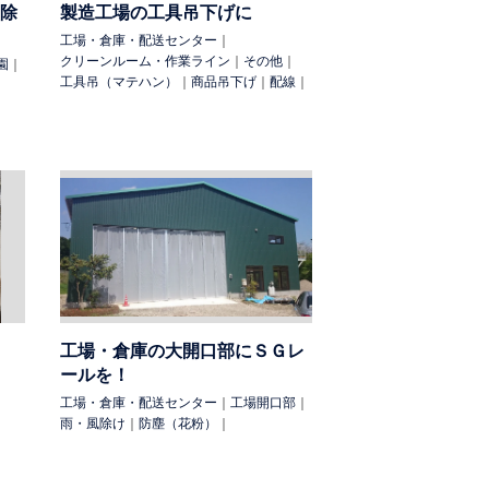
除
製造工場の工具吊下げに
工場・倉庫・配送センター
｜
クリーンルーム・作業ライン
｜
その他
｜
園
｜
工具吊（マテハン）
｜
商品吊下げ
｜
配線
｜
工場・倉庫の大開口部にＳＧレ
ールを！
工場・倉庫・配送センター
｜
工場開口部
｜
雨・風除け
｜
防塵（花粉）
｜