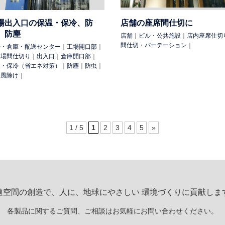
場出入口の保温・保冷、防
店舗の座席間仕切に
、防塵
店舗
｜
ビル・公共施設
｜
店内座席仕切
間仕切・パーテーション
｜
場・倉庫・配送センター
｜
工場開口部
｜
業場間仕切り
｜
出入口
｜
倉庫開口部
｜
温・保冷（省エネ対策）
｜
防塵
｜
防虫
｜
・風除け
｜
1 / 5
1
2
3
4
5
»
適空間の創造で、人に、地球にやさしい 環境づくりに貢献しま
各製品に関するご質問、ご相談はお気軽にお問い合わせください。