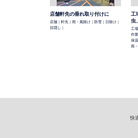
店舗軒先の垂れ取り付けに
工
虫
店舗
｜
軒先
｜
雨・風除け
｜
防雪
｜
日除け
｜
目隠し
｜
工
作
保
雨
快