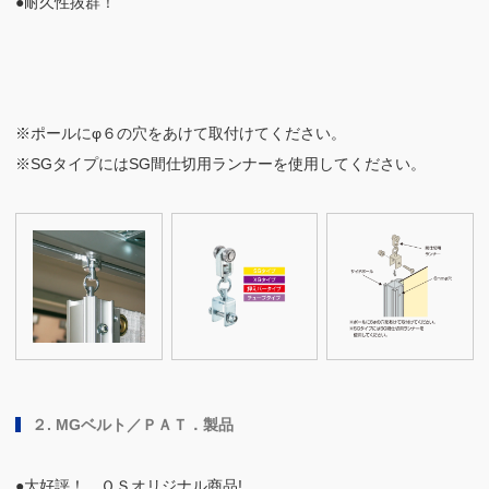
●耐久性抜群！
※ポールにφ６の穴をあけて取付けてください。
※SGタイプにはSG間仕切用ランナーを使用してください。
２. MGベルト／ＰＡＴ．製品
●大好評！ ＯＳオリジナル商品!