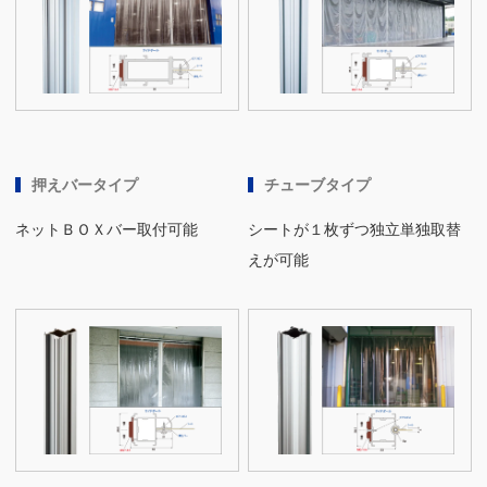
押えバータイプ
チューブタイプ
ネットＢＯＸバー取付可能
シートが１枚ずつ独立単独取替
えが可能