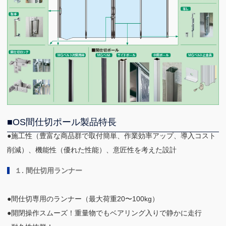
■OS間仕切ポール製品特長
●施工性（豊富な商品群で取付簡単、作業効率アップ、導入コスト
削減）、機能性（優れた性能）、意匠性を考えた設計
１. 間仕切用ランナー
●間仕切専用のランナー（最大荷重20〜100kg）
●開閉操作スムーズ！重量物でもベアリング入りで静かに走行