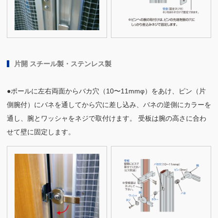
片開 スチール製・ステンレス製
●ポールに左右両面からバカ穴（10〜11mmφ）をあけ、ピン（片
側腕付）にバネを通してから穴に差し込み、バネの逆側にカラーを
通し、腕とワッシャをネジで取付けます。 受板は腕の高さに合わ
せて壁に固定します。