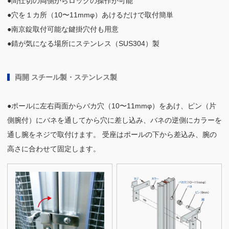
●間仕切の両側からロックの操作が可能
●穴を１カ所（10〜11mmφ）あけるだけで取付簡単
●南京錠取付可能な鍵掛穴付も用意
●錆が気になる場所にステンレス（SUS304）製
両開 スチール製・ステンレス製
●ポールに左右両面からバカ穴（10〜11mmφ）をあけ、ピン（片
側腕付）にバネを通してから穴に差し込み、バネの逆側にカラーを
通し腕をネジで取付けます。 受座はポールの下から差込み、腕の
高さに合わせて固定します。