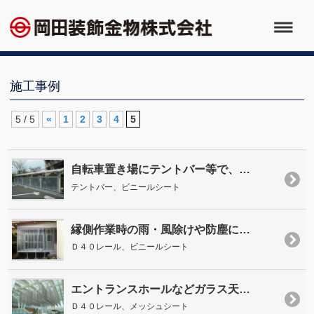
施工事例
5 / 5
«
1
2
3
4
5
自転車置き場にテントバー等で、…
テントバー、ビニールシート
縁側作業時の雨・風除けや防塵に…
Ｄ４０レール、ビニールシート
エントランスホールなどガラス天…
Ｄ４０レール、メッシュシート