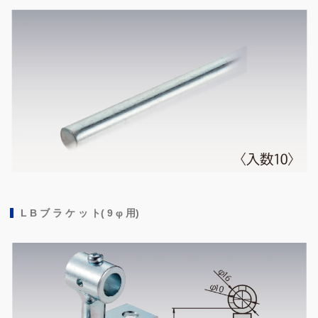
L B ブ ラ ケ ッ ト( 9 φ 用)