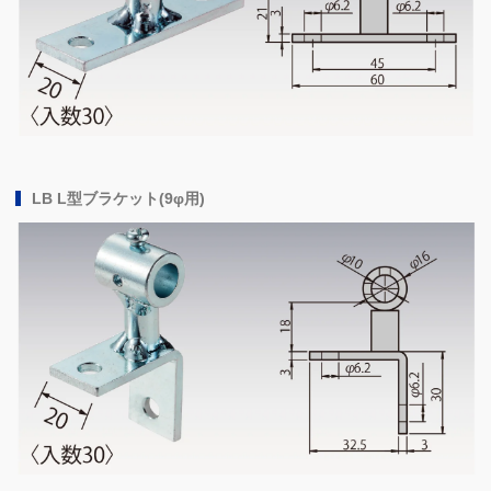
LB L型ブラケット(9φ用)