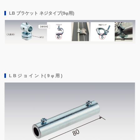
LB ブラケット ネジタイプ(9φ用)
L B ジ ョ イ ン ト( 9 φ 用 )