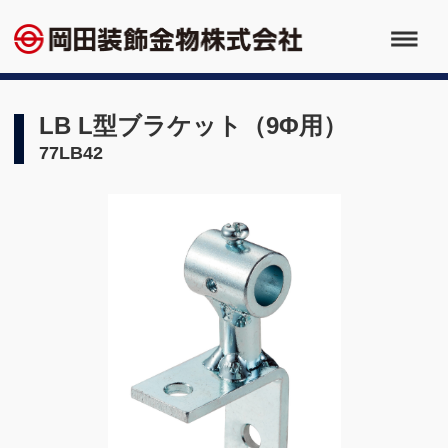
LB L型ブラケット（9Φ用）
77LB42