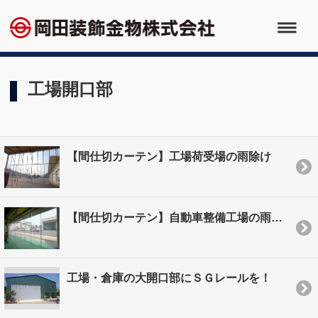
工場開口部
【間仕切カーテン】工場荷受場の雨除け
【間仕切カーテン】自動車整備工場の雨風除け
工場・倉庫の大開口部にＳＧレールを！