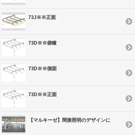
73J※※正面
73D※※俯瞰
73D※※側面
73D※※正面
【マルキーゼ】間接照明のデザインに