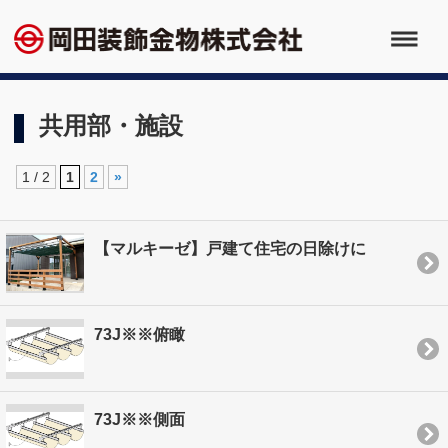
共用部・施設
1 / 2
1
2
»
【マルキーゼ】戸建て住宅の日除けに
73J※※俯瞰
73J※※側面