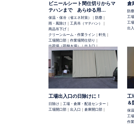
ビニールシート間仕切りからマ
倉
テハンまで あらゆる用…
防
工
保温・保冷（省エネ対策）
｜
防塵
｜
工
雨・風除け
｜
工具吊（マテハン）
｜
出
商品吊下げ
｜
クリーンルーム・作業ライン
｜
軒先
｜
工場開口部
｜
作業場間仕切り
｜
出荷場（荷捌き場）
｜
出入口
｜
倉庫開口部
｜
保冷室
｜
出入口・開口部
｜
軒先
｜
共用部・施設
｜
工場出入口の日除けに！
工
＆
日除け
｜
工場・倉庫・配送センター
｜
工場開口部
｜
出入口
｜
倉庫開口部
｜
保
工
作