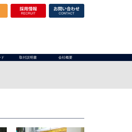
ード
取付説明書
会社概要
き場）
出入口
製品棚
倉庫開口部
保冷
その他
仮設テント・パイプテント
その他