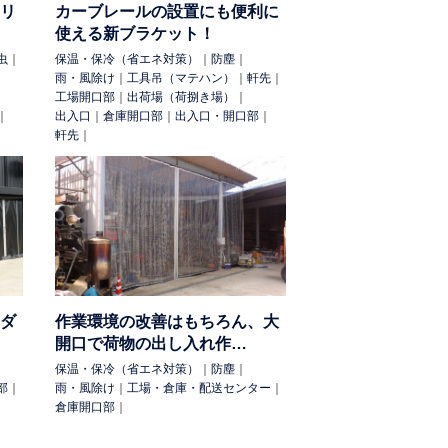
リ
カーブレールの設置にも便利に
使える新ブラケット！
虫
｜
保温・保冷（省エネ対策）
｜
防塵
｜
雨・風除け
｜
工具吊（マテハン）
｜
軒先
｜
工場開口部
｜
出荷場（荷捌き場）
｜
｜
出入口
｜
倉庫開口部
｜
出入口・開口部
｜
軒先
｜
ダ
作業環境の改善はもちろん、大
開口で荷物の出し入れ作…
保温・保冷（省エネ対策）
｜
防塵
｜
部
｜
雨・風除け
｜
工場・倉庫・配送センター
｜
倉庫開口部
｜