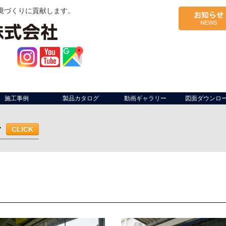
境づくりに貢献します。
施工事例
製品カタログ
動画ギャラリー
図面ダウンロ
む
CLICK
ム・作業ライン
軒先
工場開口部
作業場間仕切り
出荷場（荷捌
面サイン
軒先
什器
店内座席仕切り
複合施設区画
防煙垂壁
ベランダ
共用部・施設
駐車場・駐輪場
幼稚園
病院
仮設足場