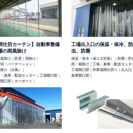
その他
農業ハウス
養殖場
船舶
外部設備
手摺
テニスコート
雨・風除け
雨除け
防塵
防塵（花粉）
防虫
防雪
日除け
間仕切カーテン】自動車整備
工場出入口の保温・保冷、防
吊下げ
工具吊（マテハン）
配線
可動パーテーション
間仕切・
場の雨風除け
虫、防塵
シートシャッター
落葉除け
仮設足場出入口
可動式照明
落下
・風除け
｜
防雪
｜
雨除け
｜
保温・保冷（省エネ対策）
｜
防塵
｜
防
仕切・パーテーション
｜
雨・風除け
｜
工場・倉庫・配送センタ
風除け（台風）
｜
工場開口部
｜
作業場間仕切り
｜
出入口
場・倉庫・配送センター
｜
工場開口部
｜
倉庫開口部
｜
庫開口部
｜
カーポート
｜