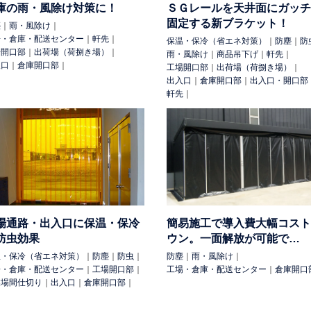
庫の雨・風除け対策に！
ＳＧレールを天井面にガッチ
固定する新ブラケット！
塵
｜
雨・風除け
｜
場・倉庫・配送センター
｜
軒先
｜
保温・保冷（省エネ対策）
｜
防塵
｜
防
場開口部
｜
出荷場（荷捌き場）
｜
雨・風除け
｜
商品吊下げ
｜
軒先
｜
入口
｜
倉庫開口部
｜
工場開口部
｜
出荷場（荷捌き場）
｜
出入口
｜
倉庫開口部
｜
出入口・開口部
軒先
｜
場通路・出入口に保温・保冷
簡易施工で導入費大幅コスト
防虫効果
ウン。一面解放が可能で…
温・保冷（省エネ対策）
｜
防塵
｜
防虫
｜
防塵
｜
雨・風除け
｜
場・倉庫・配送センター
｜
工場開口部
｜
工場・倉庫・配送センター
｜
倉庫開口
業場間仕切り
｜
出入口
｜
倉庫開口部
｜