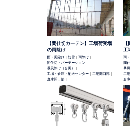
住宅
カーポート
テラス
ベランダ
その他
太陽光
トラック
水耕栽培
用 途:
保温・保冷（省エネ対策）
断熱（冷蔵）
【間仕切カーテン】工場荷受場
【
け
防球
防犯
飛散防止（養生）
商品
の雨除け
工
除け（台風）
室外設備の保護
店舗の庇
雨・風除け
｜
防雪
｜
雨除け
｜
雨
間仕切・パーテーション
｜
間
検 索:
暴風除け（台風）
｜
暴
工場・倉庫・配送センター
｜
工場開口部
｜
工
倉庫開口部
｜
倉