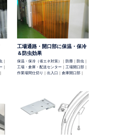
目隠し
防煙（分煙）
防鳥
防鳥・猫除
工場通路・開口部に保温・保冷
パーテーション
サイン
溶接光除け
暴風
＆防虫効果
（地震対策）
防煙垂壁
虫
｜
保温・保冷（省エネ対策）
｜
防塵
｜
防虫
｜
ー
｜
工場・倉庫・配送センター
｜
工場開口部
｜
｜
作業場間仕切り
｜
出入口
｜
倉庫開口部
｜