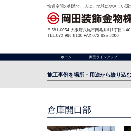
快適空間の創造で、人に、地球にやさしい環
〒581-0054 大阪府八尾市南亀井町1丁目1-40
TEL.072-995-8100 FAX.072-995-8200
ホーム
商品ラインアップ
施工事例を場所・用途から絞り込
場 所:
工場・倉庫・配送センター
クリーンルー
室
事務所
その他
倉庫開口部
店舗
テラス
出入口・開口部
外部壁
ビル・公共施設
ゴミ置場
マンション