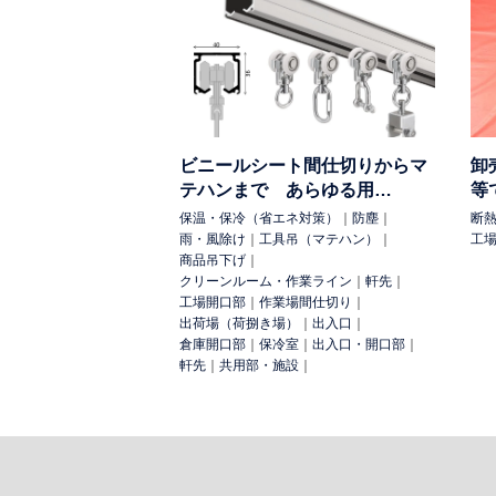
住宅
カーポート
テラス
ベランダ
その他
太陽光
トラック
水耕栽培
用 途:
保温・保冷（省エネ対策）
断熱（冷蔵）
ビニールシート間仕切りからマ
卸
け
防球
防犯
飛散防止（養生）
商品
テハンまで あらゆる用…
等
除け（台風）
室外設備の保護
店舗の庇
保温・保冷（省エネ対策）
｜
防塵
｜
断
雨・風除け
｜
工具吊（マテハン）
｜
工
検 索:
商品吊下げ
｜
クリーンルーム・作業ライン
｜
軒先
｜
工場開口部
｜
作業場間仕切り
｜
出荷場（荷捌き場）
｜
出入口
｜
倉庫開口部
｜
保冷室
｜
出入口・開口部
｜
軒先
｜
共用部・施設
｜