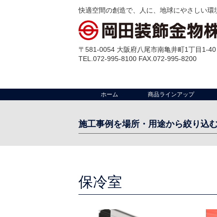
快適空間の創造で、人に、地球にやさしい環
〒581-0054 大阪府八尾市南亀井町1丁目1-40
TEL.072-995-8100 FAX.072-995-8200
ホーム
商品ラインアップ
施工事例を場所・用途から絞り込
場 所:
工場・倉庫・配送センター
クリーンルー
室
事務所
その他
保冷室
店舗
テラス
出入口・開口部
外部壁
ビル・公共施設
ゴミ置場
マンション