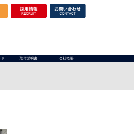
ード
取付説明書
会社概要
き場）
出入口
製品棚
倉庫開口部
保冷
その他
仮設テント・パイプテント
その他