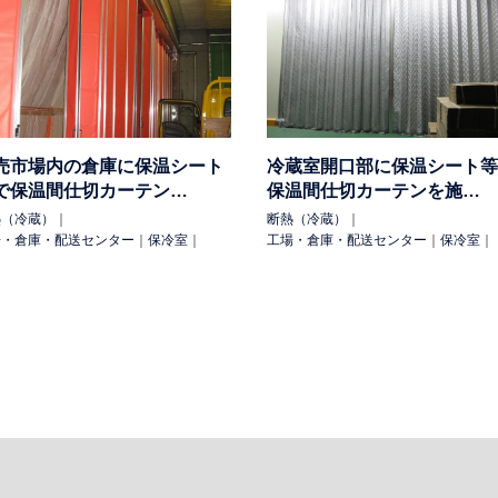
その他
農業ハウス
養殖場
船舶
外部設備
手摺
テニスコート
雨・風除け
雨除け
防塵
防塵（花粉）
防虫
防雪
日除け
売市場内の倉庫に保温シート
冷蔵室開口部に保温シート等
吊下げ
工具吊（マテハン）
配線
可動パーテーション
間仕切・
で保温間仕切カーテン…
保温間仕切カーテンを施…
シートシャッター
落葉除け
仮設足場出入口
可動式照明
落下
熱（冷蔵）
｜
断熱（冷蔵）
｜
場・倉庫・配送センター
｜
保冷室
｜
工場・倉庫・配送センター
｜
保冷室
｜