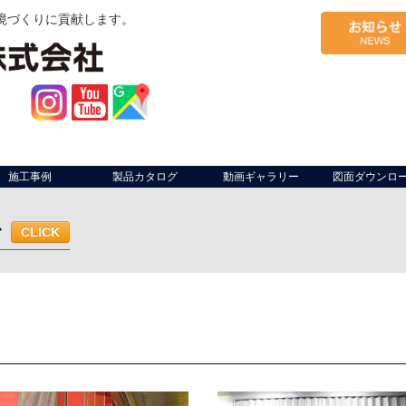
境づくりに貢献します。
施工事例
製品カタログ
動画ギャラリー
図面ダウンロ
む
CLICK
ム・作業ライン
軒先
工場開口部
作業場間仕切り
出荷場（荷捌
面サイン
軒先
什器
店内座席仕切り
複合施設区画
防煙垂壁
ベランダ
共用部・施設
駐車場・駐輪場
幼稚園
病院
仮設足場