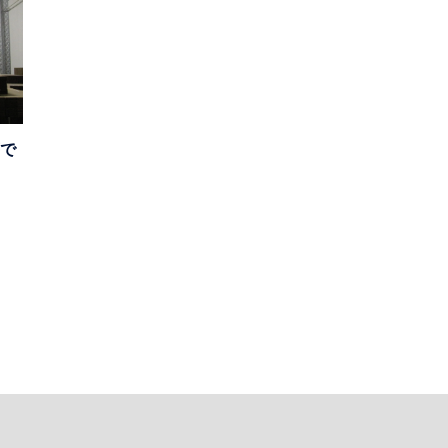
目隠し
防煙（分煙）
防鳥
防鳥・猫除
で
パーテーション
サイン
溶接光除け
暴風
（地震対策）
防煙垂壁