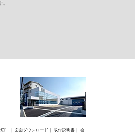
す。
仕切）
｜
図面ダウンロード
｜
取付説明書
｜
会