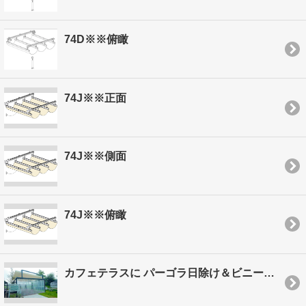
74D※※俯瞰
74J※※正面
74J※※側面
74J※※俯瞰
カフェテラスに パーゴラ日除け＆ビニールカーテン