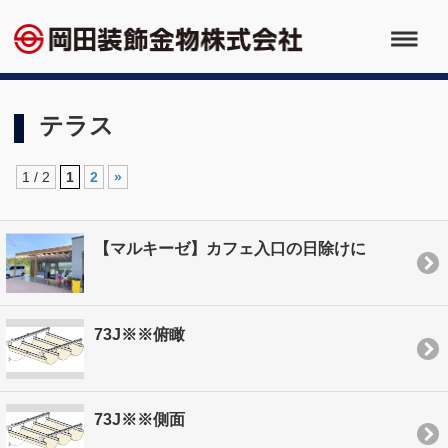
テラス
1 / 2
1
2
»
【マルキーゼ】カフェ入口の日除けに
73J※※俯瞰
73J※※側面