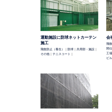
住宅
カーポート
テラス
ベランダ
その他
太陽光
トラック
水耕栽培
用 途:
保温・保冷（省エネ対策）
断熱（冷蔵）
運動施設に防球ネットカーテン
会
け
防球
防犯
飛散防止（養生）
商品
施工
除け（台風）
室外設備の保護
店舗の庇
飛
間
飛散防止（養生）
｜
防球
｜
共用部・施設
｜
工
その他
｜
テニスコート
｜
検 索:
ビ