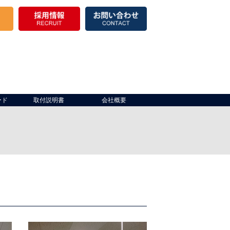
ード
取付説明書
会社概要
き場）
出入口
製品棚
倉庫開口部
保冷
その他
仮設テント・パイプテント
その他