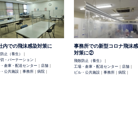
その他
農業ハウス
養殖場
船舶
外部設備
手摺
テニスコート
雨・風除け
雨除け
防塵
防塵（花粉）
防虫
防雪
日除け
社内での飛沫感染対策に
事務所での新型コロナ飛沫感
吊下げ
工具吊（マテハン）
配線
可動パーテーション
間仕切・
対策に②
シートシャッター
落葉除け
仮設足場出入口
可動式照明
落下
散防止（養生）
｜
仕切・パーテーション
｜
飛散防止（養生）
｜
場・倉庫・配送センター
｜
店舗
｜
工場・倉庫・配送センター
｜
店舗
｜
ル・公共施設
｜
事務所
｜
病院
｜
ビル・公共施設
｜
事務所
｜
病院
｜