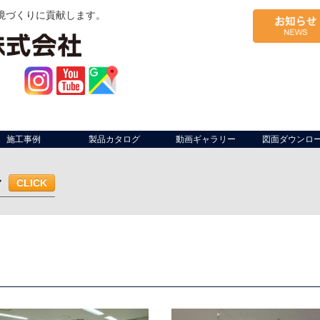
境づくりに貢献します。
施工事例
製品カタログ
動画ギャラリー
図面ダウンロ
む
CLICK
ム・作業ライン
軒先
工場開口部
作業場間仕切り
出荷場（荷捌
面サイン
軒先
什器
店内座席仕切り
複合施設区画
防煙垂壁
ベランダ
共用部・施設
駐車場・駐輪場
幼稚園
病院
仮設足場