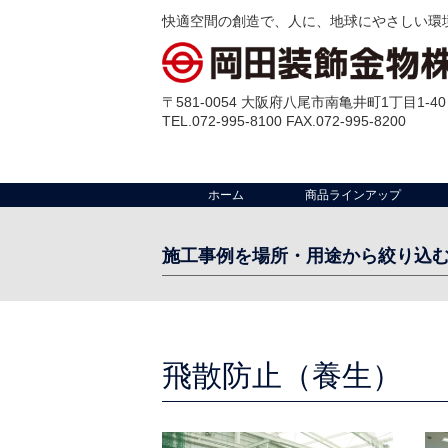
快適空間の創造で、人に、地球にやさしい環
〒581-0054 大阪府八尾市南亀井町1丁目1-40
TEL.072-995-8100 FAX.072-995-8200
ホーム
商品ラインアップ
施工事例を場所・用途から絞り込
場 所:
工場・倉庫・配送センター
クリーンルー
室
事務所
その他
飛散防止（養生）
店舗
テラス
出入口・開口部
外部壁
ビル・公共施設
ゴミ置場
マンション