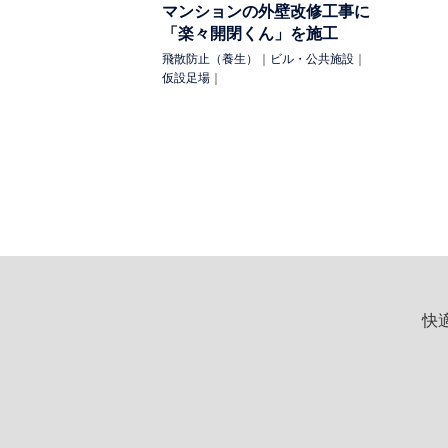
マンションの外壁改修工事に
「楽々開閉くん」を施工
飛散防止（養生）
｜
ビル・公共施設
｜
仮設足場
｜
快