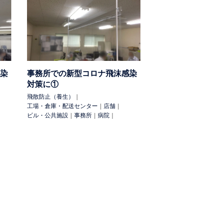
目隠し
防煙（分煙）
防鳥
防鳥・猫除
染
事務所での新型コロナ飛沫感染
パーテーション
サイン
溶接光除け
暴風
対策に①
（地震対策）
防煙垂壁
飛散防止（養生）
｜
工場・倉庫・配送センター
｜
店舗
｜
ビル・公共施設
｜
事務所
｜
病院
｜