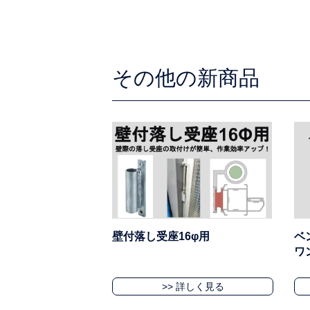
その他の新商品
壁付落し受座16φ用
ベ
ワ
>> 詳しく見る