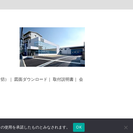
仕切）
｜
図面ダウンロード
｜
取付説明書
｜
会
e の使用を承諾したものとみなされます。
OK