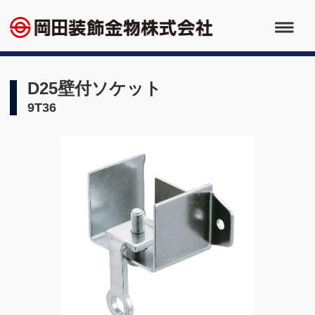
D25壁付ソケット
9T36