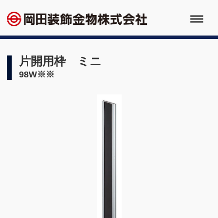
片開用枠 ミニ
98W※※