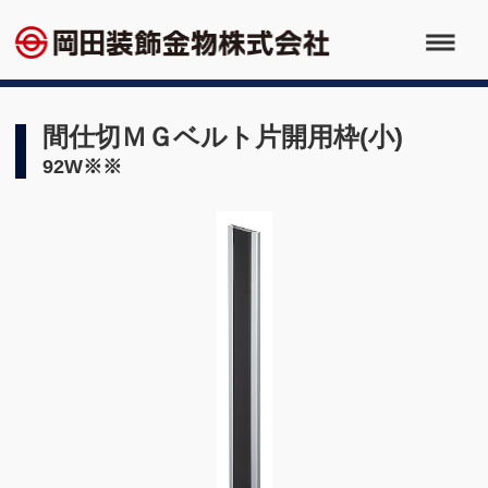
間仕切ＭＧベルト片開用枠(小)
92W※※