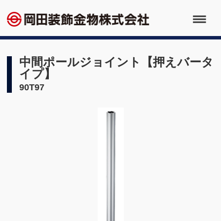
中間ポールジョイント【押えバータ
イプ】
90T97