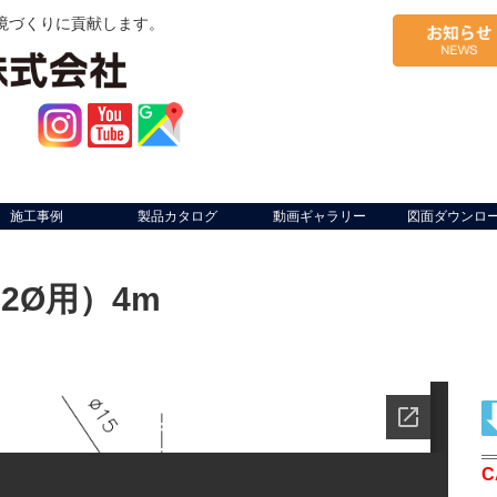
境づくりに貢献します。
施工事例
製品カタログ
動画ギャラリー
図面ダウンロ
2Ø用）4m