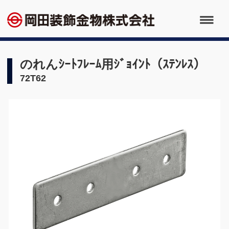
のれんｼｰﾄﾌﾚｰﾑ用ｼﾞｮｲﾝﾄ（ｽﾃﾝﾚｽ）
72T62