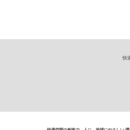
快
快適空間の創造で、人に、地球にやさしい 環