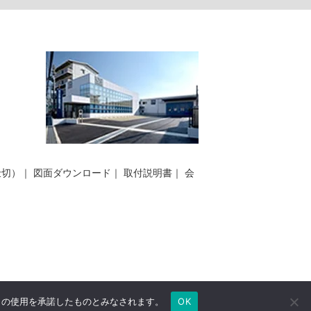
仕切）
｜
図面ダウンロード
｜
取付説明書
｜
会
e の使用を承諾したものとみなされます。
OK