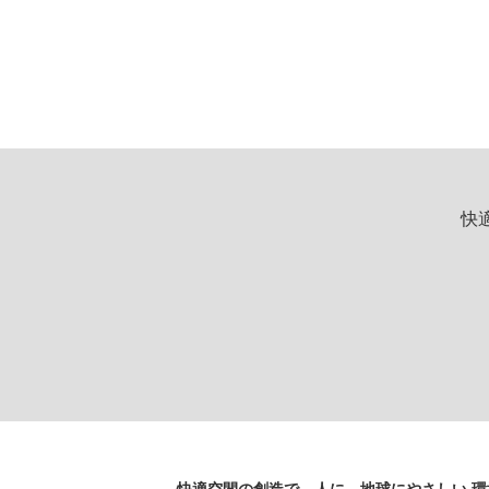
快
快適空間の創造で、人に、地球にやさしい 環