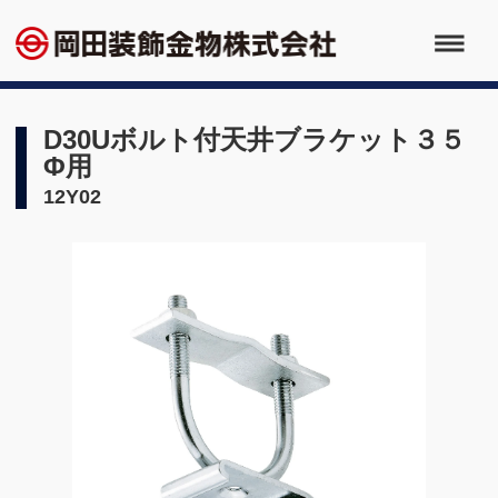
D30Uボルト付天井ブラケット３５
Φ用
12Y02