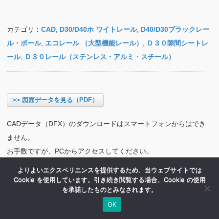
カテゴリ：
CAD
,
D30/D40ホ ワイトレール
,
D40/D30ブラックレー
ル・ポール
,
エコレール （大型機能レール）
,
Ｄ３０隙間シートレ
ール
,
Ｄ３０レール（ステンレス・アルミ・スチール）
>> 図面データを見る（PDF）
CADデータ（DFX）のダウンロードはスマートフォンからはでき
ません。
お手数ですが、PCからアクセスしてください。
よりよいエクスペリエンスを提供するため、当ウェブサイトでは
Cookie を使用しています。引き続き閲覧する場合、Cookie の使用
を承諾したものとみなされます。
OK
HOME
商品紹介
会社案内
MENU