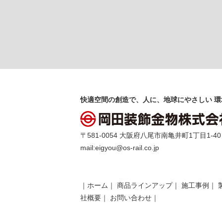
快適空間の創造で、人に、地球にやさしい 環
〒581-0054 大阪府八尾市南亀井町1丁目1-40 TEL 
mail:
eigyou@os-rail.co.jp
｜
ホーム
｜
商品ラインアップ
｜
施工事例
｜
社概要
｜
お問い合わせ
｜