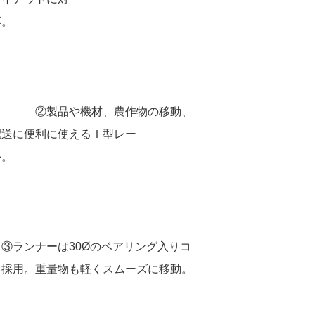
応。
②製品や機材、農作物の移動、
配送に便利に使えるＩ型レー
ル。
③ランナーは30Øのベアリング入りコ
ロ採用。重量物も軽くスムーズに移動。