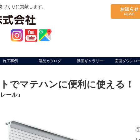
境づくりに貢献します。
施工事例
製品カタログ
動画ギャラリー
図面ダウンロ
ットでマテハンに便利に使える！
ーレール」