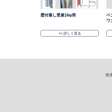
壁付落し受座16φ用
ベ
ワ
>> 詳しく見る
快