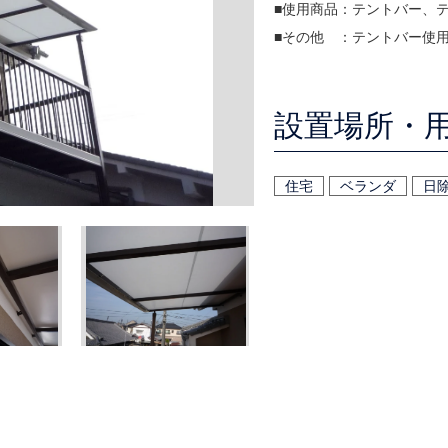
■使用商品：テントバー、
■その他 ：テントバー使
設置場所・
住宅
ベランダ
日