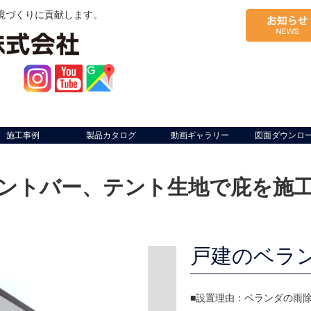
境づくりに貢献します。
施工事例
製品カタログ
動画ギャラリー
図面ダウンロ
ントバー、テント生地で庇を施
ト
戸建のベラ
■設置理由：ベランダの雨