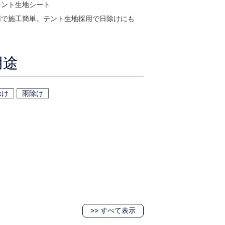
テント生地シート
用で施工簡単。テント生地採用で日除けにも
用途
除け
雨除け
>> すべて表示