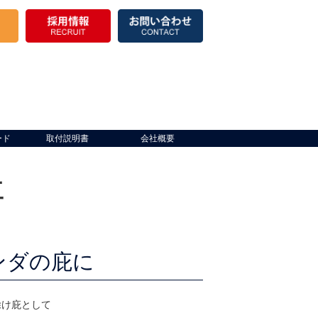
ード
取付説明書
会社概要
工
ンダの庇に
除け庇として