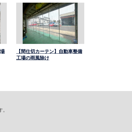
場
【間仕切カーテン】自動車整備
工場の雨風除け
す。