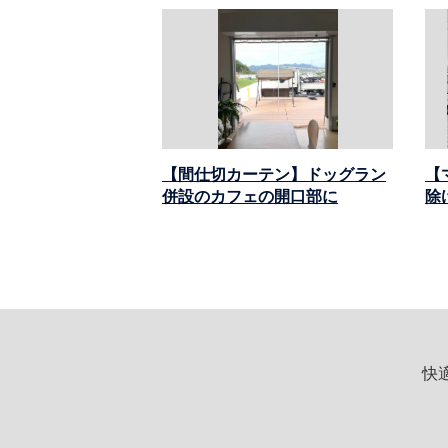
【間仕切カーテン】ドッグラン
【
併設のカフェの開口部に
除
快