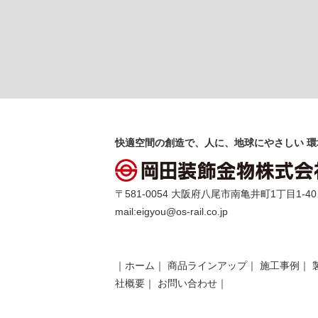
快適空間の創造で、人に、地球にやさしい 環
〒581-0054 大阪府八尾市南亀井町1丁目1-40 TEL 
mail:
eigyou@os-rail.co.jp
｜
ホーム
｜
商品ラインアップ
｜
施工事例
｜
社概要
｜
お問い合わせ
｜