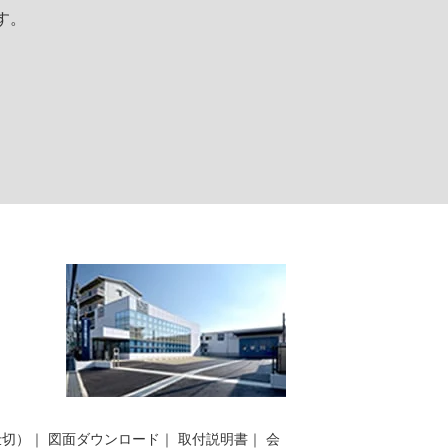
す。
仕切）
｜
図面ダウンロード
｜
取付説明書
｜
会