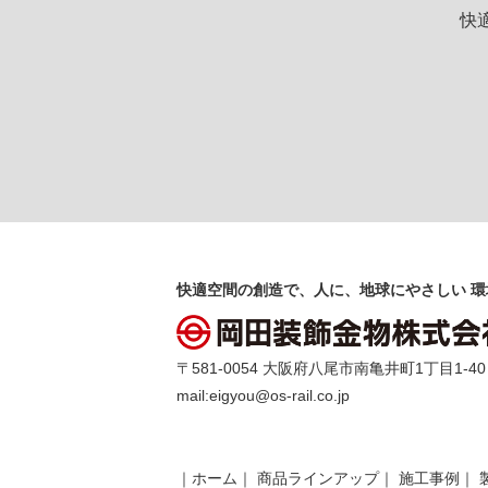
快
快適空間の創造で、人に、地球にやさしい 環
〒581-0054 大阪府八尾市南亀井町1丁目1-40 TEL 
mail:
eigyou@os-rail.co.jp
｜
ホーム
｜
商品ラインアップ
｜
施工事例
｜