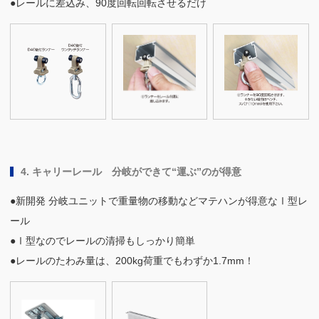
●レールに差込み、90度回転回転させるだけ
4. キャリーレール 分岐ができて“運ぶ”のが得意
●新開発 分岐ユニットで重量物の移動などマテハンが得意なⅠ型レ
ール
●Ⅰ型なのでレールの清掃もしっかり簡単
●レールのたわみ量は、200kg荷重でもわずか1.7mm！