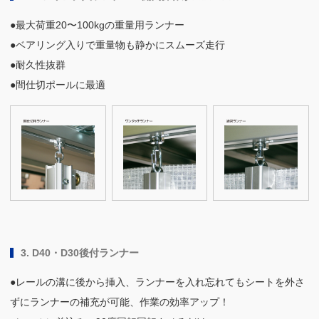
●最大荷重20〜100kgの重量用ランナー
●ベアリング入りで重量物も静かにスムーズ走行
●耐久性抜群
●間仕切ポールに最適
3. D40・D30後付ランナー
●レールの溝に後から挿入、ランナーを入れ忘れてもシートを外さ
ずにランナーの補充が可能、作業の効率アップ！