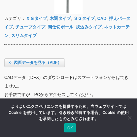
カテゴリ：
ＸＧタイプ
,
木調タイプ
,
ＳＧタイプ
,
CAD
,
押えバータ
イプ
,
チューブタイプ
,
間仕切ポール
,
挟込みタイプ
,
ネットカーテ
ン
,
スリムタイプ
>> 図面データを見る（PDF）
CADデータ（DFX）のダウンロードはスマートフォンからはでき
ません。
お手数ですが、PCからアクセスしてください。
よりよいエクスペリエンスを提供するため、当ウェブサイトでは
Cookie を使用しています。引き続き閲覧する場合、Cookie の使用
を承諾したものとみなされます。
OK
HOME
商品紹介
会社案内
MENU