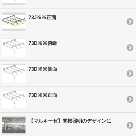
73J※※正面
73D※※俯瞰
73D※※側面
73D※※正面
【マルキーゼ】間接照明のデザインに