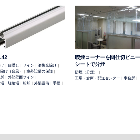
L42
喫煙コーナーを間仕切ビニー
シートで分煙
除け
｜
目隠し
｜
サイン
｜
溶接光除け
｜
風除け（台風）
｜
室外設備の保護
｜
防煙（分煙）
｜
務所
｜
外部壁面サイン
｜
工場・倉庫・配送センター
｜
事務所
｜
車場・駐輪場
｜
船舶
｜
外部設備
｜
手摺
｜