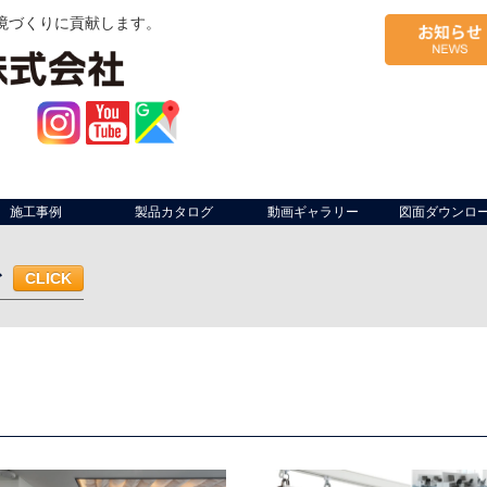
境づくりに貢献します。
施工事例
製品カタログ
動画ギャラリー
図面ダウンロ
む
CLICK
ム・作業ライン
軒先
工場開口部
作業場間仕切り
出荷場（荷捌
面サイン
軒先
什器
店内座席仕切り
複合施設区画
防煙垂壁
ベランダ
共用部・施設
駐車場・駐輪場
幼稚園
病院
仮設足場