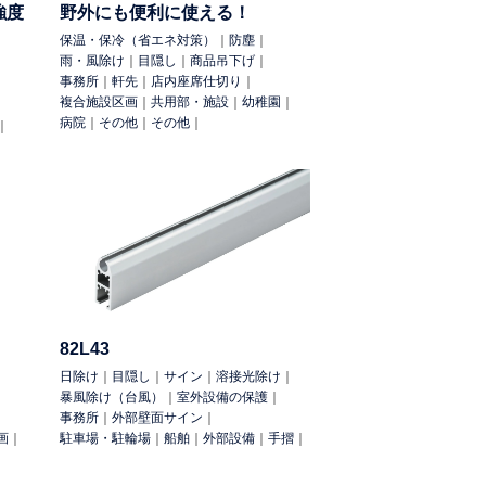
強度
野外にも便利に使える！
保温・保冷（省エネ対策）
｜
防塵
｜
雨・風除け
｜
目隠し
｜
商品吊下げ
｜
事務所
｜
軒先
｜
店内座席仕切り
｜
複合施設区画
｜
共用部・施設
｜
幼稚園
｜
病院
｜
その他
｜
その他
｜
｜
82L43
日除け
｜
目隠し
｜
サイン
｜
溶接光除け
｜
暴風除け（台風）
｜
室外設備の保護
｜
事務所
｜
外部壁面サイン
｜
画
｜
駐車場・駐輪場
｜
船舶
｜
外部設備
｜
手摺
｜