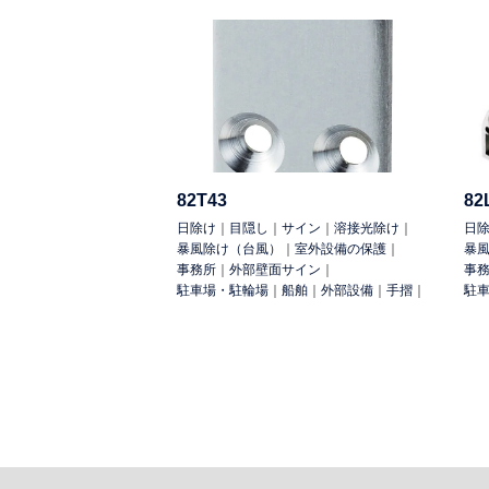
82T43
82
日除け
｜
目隠し
｜
サイン
｜
溶接光除け
｜
日
暴風除け（台風）
｜
室外設備の保護
｜
暴
事務所
｜
外部壁面サイン
｜
事
駐車場・駐輪場
｜
船舶
｜
外部設備
｜
手摺
｜
駐