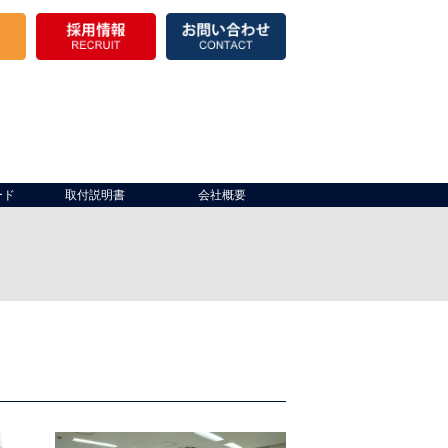
ード
取付説明書
会社概要
き場）
出入口
製品棚
倉庫開口部
保冷
その他
仮設テント・パイプテント
その他