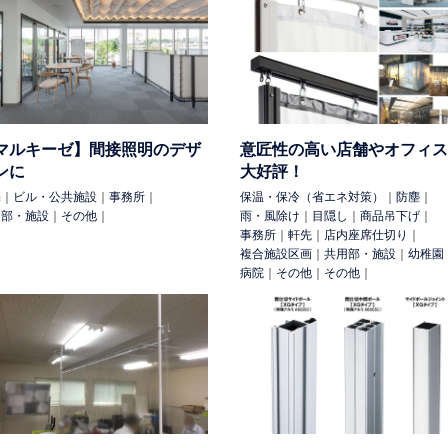
その他
農業ハウス
養殖場
船舶
外部設備
手摺
テニスコート
雨・風除け
雨除け
防塵
防塵（花粉）
防虫
防雪
日除け
マルキーゼ】間接照明のデザ
意匠性の高い店舗やオフィス
吊下げ
工具吊（マテハン）
配線
可動パーテーション
間仕切・
ンに
大好評！
シートシャッター
落葉除け
仮設足場出入口
可動式照明
落下
宅
｜
ビル・公共施設
｜
事務所
｜
保温・保冷（省エネ対策）
｜
防塵
｜
用部・施設
｜
その他
｜
雨・風除け
｜
目隠し
｜
商品吊下げ
｜
事務所
｜
軒先
｜
店内座席仕切り
｜
複合施設区画
｜
共用部・施設
｜
幼稚園
病院
｜
その他
｜
その他
｜