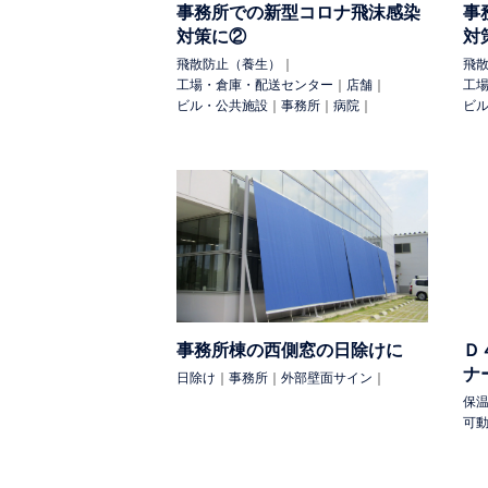
事務所での新型コロナ飛沫感染
事
対策に②
対
飛散防止（養生）
｜
飛
工場・倉庫・配送センター
｜
店舗
｜
工
ビル・公共施設
｜
事務所
｜
病院
｜
ビ
事務所棟の西側窓の日除けに
Ｄ
ナ
日除け
｜
事務所
｜
外部壁面サイン
｜
保
可