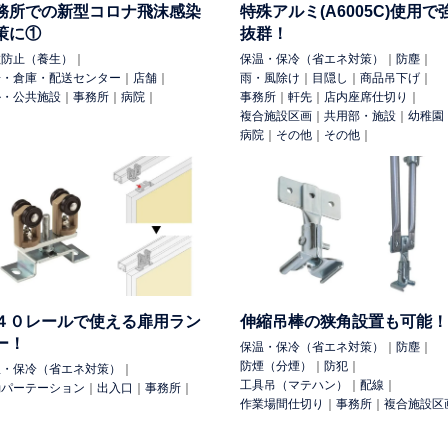
務所での新型コロナ飛沫感染
特殊アルミ(A6005C)使用で
策に①
抜群！
散防止（養生）
｜
保温・保冷（省エネ対策）
｜
防塵
｜
場・倉庫・配送センター
｜
店舗
｜
雨・風除け
｜
目隠し
｜
商品吊下げ
｜
ル・公共施設
｜
事務所
｜
病院
｜
事務所
｜
軒先
｜
店内座席仕切り
｜
複合施設区画
｜
共用部・施設
｜
幼稚園
病院
｜
その他
｜
その他
｜
４０レールで使える扉用ラン
伸縮吊棒の狭角設置も可能！
ー！
保温・保冷（省エネ対策）
｜
防塵
｜
防煙（分煙）
｜
防犯
｜
温・保冷（省エネ対策）
｜
工具吊（マテハン）
｜
配線
｜
動パーテーション
｜
出入口
｜
事務所
｜
作業場間仕切り
｜
事務所
｜
複合施設区