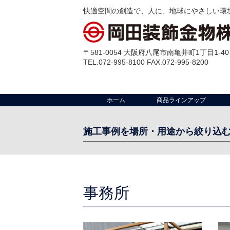
快適空間の創造で、人に、地球にやさしい環
〒581-0054 大阪府八尾市南亀井町1丁目1-40
TEL.072-995-8100 FAX.072-995-8200
ホーム
商品ラインアップ
施工事例を場所・用途から絞り込
場 所:
工場・倉庫・配送センター
クリーンルー
室
事務所
その他
事務所
店舗
テラス
出入口・開口部
外部壁
ビル・公共施設
ゴミ置場
マンション