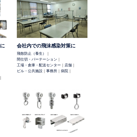
目隠し
防煙（分煙）
防鳥
防鳥・猫除
に
会社内での飛沫感染対策に
パーテーション
サイン
溶接光除け
暴風
（地震対策）
防煙垂壁
飛散防止（養生）
｜
間仕切・パーテーション
｜
工場・倉庫・配送センター
｜
店舗
｜
ビル・公共施設
｜
事務所
｜
病院
｜
｜