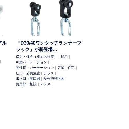
目隠し
防煙（分煙）
防鳥
防鳥・猫除
アル
『D30/40ワンタッチランナーブ
パーテーション
サイン
溶接光除け
暴風
ラック』が新登場…
（地震対策）
防煙垂壁
保温・保冷（省エネ対策）
｜
展示
｜
｜
可動パーテーション
｜
間仕切・パーテーション
｜
店舗
｜
住宅
｜
ビル・公共施設
｜
テラス
｜
出入口・開口部
｜
複合施設区画
｜
共用部・施設
｜
テラス
｜