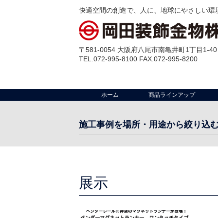
快適空間の創造で、人に、地球にやさしい環
〒581-0054 大阪府八尾市南亀井町1丁目1-40
TEL.072-995-8100 FAX.072-995-8200
ホーム
商品ラインアップ
施工事例を場所・用途から絞り込
場 所:
工場・倉庫・配送センター
クリーンルー
室
事務所
その他
展示
店舗
テラス
出入口・開口部
外部壁
ビル・公共施設
ゴミ置場
マンション