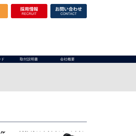
ード
取付説明書
会社概要
き場）
出入口
製品棚
倉庫開口部
保冷
その他
仮設テント・パイプテント
その他