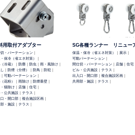
その他
農業ハウス
養殖場
船舶
外部設備
手摺
テニスコート
雨・風除け
雨除け
防塵
防塵（花粉）
防虫
防雪
日除け
斜用取付アダプター
SG各種ランナー リニュー
吊下げ
工具吊（マテハン）
配線
可動パーテーション
間仕切・
シートシャッター
落葉除け
仮設足場出入口
可動式照明
落下
仕切・パーテーション
｜
保温・保冷（省エネ対策）
｜
展示
｜
温・保冷（省エネ対策）
｜
可動パーテーション
｜
熱（冷蔵）
｜
防塵
｜
防虫
｜
雨・風除け
｜
間仕切・パーテーション
｜
店舗
｜
住宅
隠し
｜
防煙（分煙）
｜
防鳥
｜
防犯
｜
ビル・公共施設
｜
テラス
｜
示
｜
可動パーテーション
｜
出入口・開口部
｜
複合施設区画
｜
塵（花粉）
｜
雨除け
｜
防煙垂壁
｜
共用部・施設
｜
テラス
｜
鳥・猫除け
｜
店舗
｜
住宅
｜
ル・公共施設
｜
テラス
｜
入口・開口部
｜
複合施設区画
｜
用部・施設
｜
テラス
｜