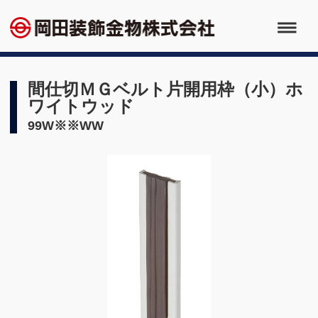
間仕切ＭＧベルト片開用枠（小）ホ
ワイトウッド
99W※※WW