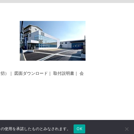
仕切）
｜
図面ダウンロード
｜
取付説明書
｜
会
e の使用を承諾したものとみなされます。
OK