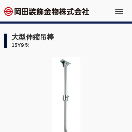
大型伸縮吊棒
15Y9※