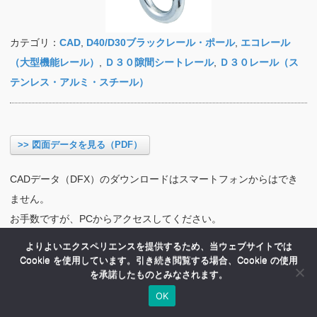
カテゴリ：
CAD
,
D40/D30ブラックレール・ポール
,
エコレール
（大型機能レール）
,
Ｄ３０隙間シートレール
,
Ｄ３０レール（ス
テンレス・アルミ・スチール）
>> 図面データを見る（PDF）
CADデータ（DFX）のダウンロードはスマートフォンからはでき
ません。
お手数ですが、PCからアクセスしてください。
よりよいエクスペリエンスを提供するため、当ウェブサイトでは
Cookie を使用しています。引き続き閲覧する場合、Cookie の使用
を承諾したものとみなされます。
OK
HOME
商品紹介
会社案内
MENU